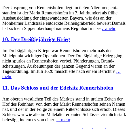
Der Ursprung von Rennertshofen liegt im tiefen Altertume; ent­
standen ist der Markt Rennertshofen im 7. Jahrhundert als frühe
Ausbau­siedlung der eingewanderten Bayern, wie das an der
Monheimer Landstraße entdeckte Reihengräber­feld beweist.Damals
hat sich ein Sippenoberhaupt namens Reginhart mit se
…mehr
10. Der Dreißigjährige Krieg
Im Dreißigjährigen Kriege war Rennertshofen mehrmals der
Mittelpunkt wichtiger Operationen. Der Dreißigjährige Krieg ging
nicht spurlos an Rennerts­hofen vorbei. Plünderungen, Brand­
schatzungen, Aus­beutungen der ganzen Gegend waren an der
Tages­ordnung. Im Juli 1620 marschierte nach einem Bericht v
…
mehr
11. Das Schloss und der Edelsitz Rennertshofen
Am oberen westlichen Teil des Marktes stand in uralten Zeiten der
Hof des Reinhart, von dem der Markt Rennerts­hofen seinen Namen
hat, und der in der Folge zu einem Ritter­schlosse sich erhob. Dieses
Schloss war wie alle im Mittelalter erbauten Schlösser ziemlich stark
befestigt, indem es von einer
…mehr