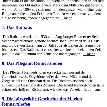
Interessant ist die Beschreibung, wonach Rennertshofen früher kein
unbedeutender Ort und wie viele Märkte im Mittelalter gut befestigt
war. Im Jahre 1864 zog sich noch um den ganzen Markt eine feste
Ringmauer, die an den Ecken mit Türmen versehen war, von denen
einige viereckig, andere dagegen rund
…mehr
7. Das Rathaus
Das Rathaus wurde um 1530 vom Augsburger Baumeister Sebolt
Schönmacher erbaut, gehörte nachweisbar Graf Verri della Bosia
und wurde von diesem am 20. Juli 1802 als Lehen der Gemeinde
über­lassen. Das Rathaus ist erst später zu einem unbekannten Zeit­
punkt in das Eigentum der Gemeinde übergegangen.
…mehr
8. Das Pflegamt Rennertshofen
Das Pflegamt Rennertshofen erstreckte sich nur auf den
Gemeindebezirk. Es gehörte außer den zwei Mühlen und dem
Ziegelstadel eine Ortschaft dazu. Die Richter versahen auch
zugleich die Geschäfte des Zöllners. Der Markt Rennertshofen hatte
schon sehr früh ein Richter­amt, wie dies das Verzeichnis de
…mehr
9. Die bürgerliche Geschichte des Markes
Rennertshofen