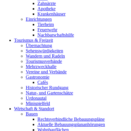
Zahnärzte
Apotheke
Krankenhäuser
Einrichtungen
Tierheim
Feuerwehr
Nachbarschaftshilfe
Tourismus & Freizeit
Übernachtung
Sehenswürdigkeiten
Wandern und Radeln
Tourismusverbände
Mehrzweckhalle
Vereine und Verbände
Gastronomie
Cafès
Historischer Rundgang
Natur- und Gartenschätze
Urdonautal
Minispielfeld
Wirtschaft & Standort
Bauen
Rechtsverbindliche Bebauungspläne
Aktuelle Bebauungsplananhörungen
Wohnbauflächen