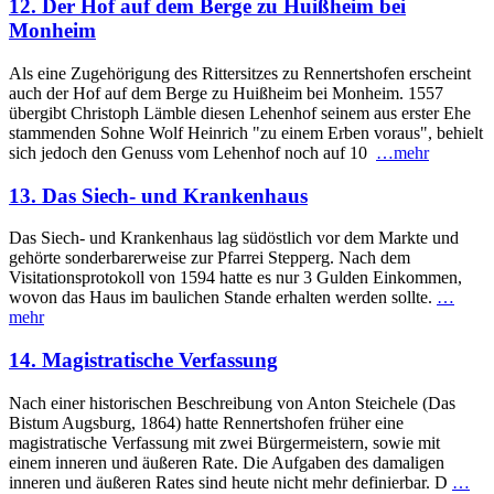
12. Der Hof auf dem Berge zu Huißheim bei
Monheim
Als eine Zugehörigung des Rittersitzes zu Rennertshofen erscheint
auch der Hof auf dem Berge zu Huißheim bei Monheim. 1557
übergibt Christoph Lämble diesen Lehenhof seinem aus erster Ehe
stammenden Sohne Wolf Heinrich "zu einem Erben voraus", behielt
sich jedoch den Genuss vom Lehen­hof noch auf 10
…mehr
13. Das Siech- und Krankenhaus
Das Siech- und Krankenhaus lag südöstlich vor dem Markte und
gehörte sonderbarerweise zur Pfarrei Stepperg. Nach dem
Visitationsprotokoll von 1594 hatte es nur 3 Gulden Ein­kommen,
wovon das Haus im baulichen Stande erhalten werden sollte.
…
mehr
14. Magistratische Verfassung
Nach einer historischen Beschreibung von Anton Steichele (Das
Bistum Augsburg, 1864) hatte Rennertshofen früher eine
magistratische Ver­fassung mit zwei Bürgermeistern, sowie mit
einem inneren und äußeren Rate. Die Aufgaben des damaligen
inneren und äußeren Rates sind heute nicht mehr definierbar. D
…