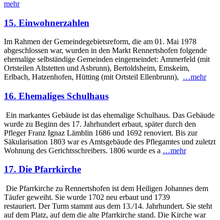
mehr
15. Einwohnerzahlen
Im Rahmen der Gemeindegebietsreform, die am 01. Mai 1978
abgeschlossen war, wurden in den Markt Rennerts­hofen folgende
ehemalige selbständige Gemeinden einge­meindet: Ammerfeld (mit
Ortsteilen Altstetten und Asbrunn), Bertolds­heim, Emskeim,
Erlbach, Hatzenhofen, Hütting (mit Ortsteil Ellenbrunn),
…mehr
16. Ehemaliges Schulhaus
Ein markantes Gebäude ist das ehemalige Schulhaus. Das Gebäude
wurde zu Beginn des 17. Jahrhundert erbaut, später durch den
Pfleger Franz Ignaz Lämblin 1686 und 1692 renoviert. Bis zur
Säkularisation 1803 war es Amts­gebäude des Pflegamtes und zuletzt
Wohnung des Gerichtsschreibers. 1806 wurde es a
…mehr
17. Die Pfarrkirche
Die Pfarrkirche zu Rennerts­hofen ist dem Heiligen Johannes dem
Täufer geweiht. Sie wurde 1702 neu erbaut und 1739
restauriert. Der Turm stammt aus dem 13./14. Jahrhundert. Sie steht
auf dem Platz, auf dem die alte Pfarrkirche stand. Die Kirche war