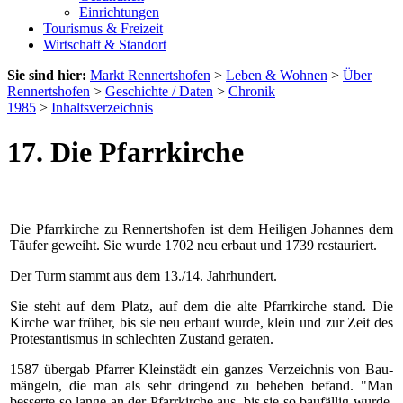
Einrichtungen
Tourismus & Freizeit
Wirtschaft & Standort
Sie sind hier:
Markt Rennertshofen
>
Leben & Wohnen
>
Über
Rennertshofen
>
Geschichte / Daten
>
Chronik
1985
>
Inhaltsverzeichnis
17. Die Pfarrkirche
Die Pfarrkirche zu Rennerts­hofen ist dem Heiligen Johannes dem
Täufer geweiht. Sie wurde 1702 neu erbaut und 1739 restauriert.
Der Turm stammt aus dem 13./14. Jahrhundert.
Sie steht auf dem Platz, auf dem die alte Pfarrkirche stand. Die
Kirche war früher, bis sie neu erbaut wurde, klein und zur Zeit des
Protestan­tismus in schlechten Zustand geraten.
1587 übergab Pfarrer Kleinstädt ein ganzes Verzeichnis von Bau­
mängeln, die man als sehr dringend zu beheben befand. "Man
besserte so lange an der Pfarrkirche aus, bis sie so baufällig wurde,