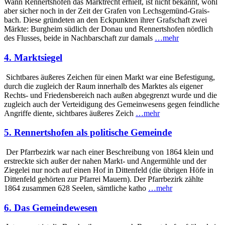
Wann Rennertshofen das Marktrecht erhielt, ist nicht bekannt, wohl
aber sicher noch in der Zeit der Grafen von Lechs­gemünd-Grais­
bach. Diese gründeten an den Eckpunkten ihrer Grafschaft zwei
Märkte: Burgheim südlich der Donau und Rennertshofen nördlich
des Flusses, beide in Nachbarschaft zur damals
…mehr
4. Marktsiegel
Sichtbares äußeres Zeichen für einen Markt war eine Befestigung,
durch die zugleich der Raum innerhalb des Marktes als eigener
Rechts- und Friedensbereich nach außen abge­grenzt wurde und die
zugleich auch der Ver­teidigung des Gemeinwesens gegen feindliche
Angriffe diente, sichtbares äußeres Zeich
…mehr
5. Rennertshofen als politische Gemeinde
Der Pfarrbezirk war nach einer Beschreibung von 1864 klein und
erstreckte sich außer der nahen Markt- und Anger­mühle und der
Ziegelei nur noch auf einen Hof in Dittenfeld (die übrigen Höfe in
Dittenfeld gehörten zur Pfarrei Mauern). Der Pfarrbezirk zählte
1864 zusammen 628 Seelen, sämt­liche katho
…mehr
6. Das Gemeindewesen