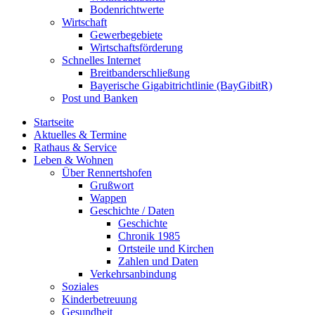
Bodenrichtwerte
Wirtschaft
Gewerbegebiete
Wirtschaftsförderung
Schnelles Internet
Breitbanderschließung
Bayerische Gigabitrichtlinie (BayGibitR)
Post und Banken
Startseite
Aktuelles & Termine
Rathaus & Service
Leben & Wohnen
Über Rennertshofen
Grußwort
Wappen
Geschichte / Daten
Geschichte
Chronik 1985
Ortsteile und Kirchen
Zahlen und Daten
Verkehrsanbindung
Soziales
Kinderbetreuung
Gesundheit