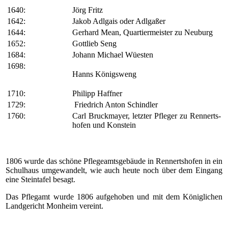
1640:
Jörg Fritz
1642:
Jakob Adlgais oder Adlgaßer
1644:
Gerhard Mean, Quartiermeister zu Neuburg
1652:
Gottlieb Seng
1684:
Johann Michael Wüesten
1698:
Hanns Königsweng
1710:
Philipp Haffner
1729:
Friedrich Anton Schindler
1760:
Carl Bruckmayer, letzter Pfleger zu Rennerts­
hofen und Konstein
1806 wurde das schöne Pflegeamtsgebäude in Rennerts­hofen in ein
Schulhaus umgewandelt, wie auch heute noch über dem Eingang
eine Steintafel besagt.
Das Pflegamt wurde 1806 aufgehoben und mit dem König­lichen
Landgericht Monheim vereint.