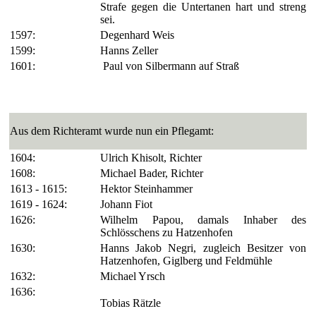
Strafe gegen die Untertanen hart und streng
sei.
1597:
Degenhard Weis
1599:
Hanns Zeller
1601:
Paul von Silbermann auf Straß
Aus dem Richteramt wurde nun ein Pflegamt:
1604:
Ulrich Khisolt, Richter
1608:
Michael Bader, Richter
1613 - 1615:
Hektor Steinhammer
1619 - 1624:
Johann Fiot
1626:
Wilhelm Papou, damals Inhaber des
Schlösschens zu Hatzenhofen
1630:
Hanns Jakob Negri, zugleich Besitzer von
Hatzen­hofen, Giglberg und Feld­mühle
1632:
Michael Yrsch
1636:
Tobias Rätzle