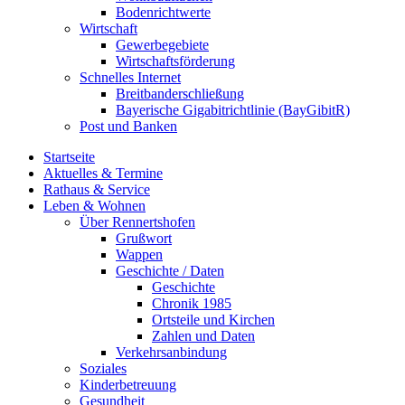
Bodenrichtwerte
Wirtschaft
Gewerbegebiete
Wirtschaftsförderung
Schnelles Internet
Breitbanderschließung
Bayerische Gigabitrichtlinie (BayGibitR)
Post und Banken
Startseite
Aktuelles & Termine
Rathaus & Service
Leben & Wohnen
Über Rennertshofen
Grußwort
Wappen
Geschichte / Daten
Geschichte
Chronik 1985
Ortsteile und Kirchen
Zahlen und Daten
Verkehrsanbindung
Soziales
Kinderbetreuung
Gesundheit