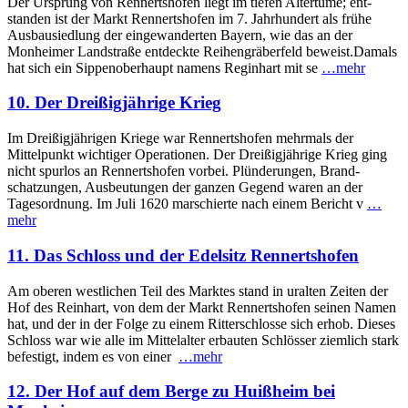
Der Ursprung von Rennertshofen liegt im tiefen Altertume; ent­
standen ist der Markt Rennertshofen im 7. Jahrhundert als frühe
Ausbau­siedlung der eingewanderten Bayern, wie das an der
Monheimer Landstraße entdeckte Reihengräber­feld beweist.Damals
hat sich ein Sippenoberhaupt namens Reginhart mit se
…mehr
10. Der Dreißigjährige Krieg
Im Dreißigjährigen Kriege war Rennertshofen mehrmals der
Mittelpunkt wichtiger Operationen. Der Dreißigjährige Krieg ging
nicht spurlos an Rennerts­hofen vorbei. Plünderungen, Brand­
schatzungen, Aus­beutungen der ganzen Gegend waren an der
Tages­ordnung. Im Juli 1620 marschierte nach einem Bericht v
…
mehr
11. Das Schloss und der Edelsitz Rennertshofen
Am oberen westlichen Teil des Marktes stand in uralten Zeiten der
Hof des Reinhart, von dem der Markt Rennerts­hofen seinen Namen
hat, und der in der Folge zu einem Ritter­schlosse sich erhob. Dieses
Schloss war wie alle im Mittelalter erbauten Schlösser ziemlich stark
befestigt, indem es von einer
…mehr
12. Der Hof auf dem Berge zu Huißheim bei