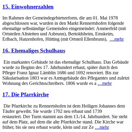
15. Einwohnerzahlen
Im Rahmen der Gemeindegebietsreform, die am 01. Mai 1978
abgeschlossen war, wurden in den Markt Rennerts­hofen folgende
ehemalige selbständige Gemeinden einge­meindet: Ammerfeld (mit
Ortsteilen Altstetten und Asbrunn), Bertolds­heim, Emskeim,
Erlbach, Hatzenhofen, Hütting (mit Ortsteil Ellenbrunn),
…mehr
16. Ehemaliges Schulhaus
Ein markantes Gebäude ist das ehemalige Schulhaus. Das Gebäude
wurde zu Beginn des 17. Jahrhundert erbaut, später durch den
Pfleger Franz Ignaz Lämblin 1686 und 1692 renoviert. Bis zur
Säkularisation 1803 war es Amts­gebäude des Pflegamtes und zuletzt
Wohnung des Gerichtsschreibers. 1806 wurde es a
…mehr
17. Die Pfarrkirche
Die Pfarrkirche zu Rennerts­hofen ist dem Heiligen Johannes dem
Täufer geweiht. Sie wurde 1702 neu erbaut und 1739
restauriert. Der Turm stammt aus dem 13./14. Jahrhundert. Sie steht
auf dem Platz, auf dem die alte Pfarrkirche stand. Die Kirche war
früher, bis sie neu erbaut wurde, klein und zur Ze
…mehr