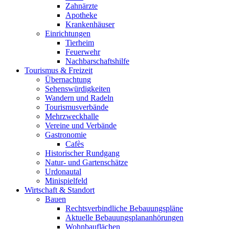
Zahnärzte
Apotheke
Krankenhäuser
Einrichtungen
Tierheim
Feuerwehr
Nachbarschaftshilfe
Tourismus & Freizeit
Übernachtung
Sehenswürdigkeiten
Wandern und Radeln
Tourismusverbände
Mehrzweckhalle
Vereine und Verbände
Gastronomie
Cafès
Historischer Rundgang
Natur- und Gartenschätze
Urdonautal
Minispielfeld
Wirtschaft & Standort
Bauen
Rechtsverbindliche Bebauungspläne
Aktuelle Bebauungsplananhörungen
Wohnbauflächen