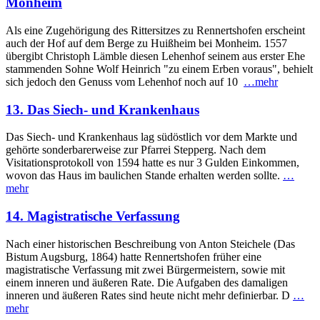
Monheim
Als eine Zugehörigung des Rittersitzes zu Rennertshofen erscheint
auch der Hof auf dem Berge zu Huißheim bei Monheim. 1557
übergibt Christoph Lämble diesen Lehenhof seinem aus erster Ehe
stammenden Sohne Wolf Heinrich "zu einem Erben voraus", behielt
sich jedoch den Genuss vom Lehen­hof noch auf 10
…mehr
13. Das Siech- und Krankenhaus
Das Siech- und Krankenhaus lag südöstlich vor dem Markte und
gehörte sonderbarerweise zur Pfarrei Stepperg. Nach dem
Visitationsprotokoll von 1594 hatte es nur 3 Gulden Ein­kommen,
wovon das Haus im baulichen Stande erhalten werden sollte.
…
mehr
14. Magistratische Verfassung
Nach einer historischen Beschreibung von Anton Steichele (Das
Bistum Augsburg, 1864) hatte Rennertshofen früher eine
magistratische Ver­fassung mit zwei Bürgermeistern, sowie mit
einem inneren und äußeren Rate. Die Aufgaben des damaligen
inneren und äußeren Rates sind heute nicht mehr definierbar. D
…
mehr