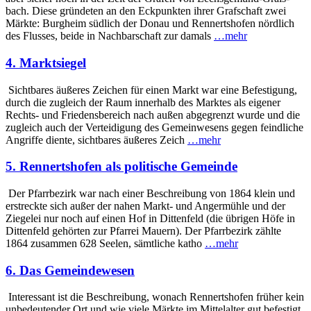
bach. Diese gründeten an den Eckpunkten ihrer Grafschaft zwei
Märkte: Burgheim südlich der Donau und Rennertshofen nördlich
des Flusses, beide in Nachbarschaft zur damals
…mehr
4. Marktsiegel
Sichtbares äußeres Zeichen für einen Markt war eine Befestigung,
durch die zugleich der Raum innerhalb des Marktes als eigener
Rechts- und Friedensbereich nach außen abge­grenzt wurde und die
zugleich auch der Ver­teidigung des Gemeinwesens gegen feindliche
Angriffe diente, sichtbares äußeres Zeich
…mehr
5. Rennertshofen als politische Gemeinde
Der Pfarrbezirk war nach einer Beschreibung von 1864 klein und
erstreckte sich außer der nahen Markt- und Anger­mühle und der
Ziegelei nur noch auf einen Hof in Dittenfeld (die übrigen Höfe in
Dittenfeld gehörten zur Pfarrei Mauern). Der Pfarrbezirk zählte
1864 zusammen 628 Seelen, sämt­liche katho
…mehr
6. Das Gemeindewesen
Interessant ist die Beschreibung, wonach Rennertshofen früher kein
unbedeutender Ort und wie viele Märkte im Mittelalter gut befestigt