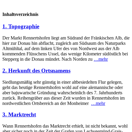
Inhaltsverzeichnis
1. Topographie
Der Markt Rennertshofen liegt am Südrand der Fränkischen Alb, die
hier zur Donau hin abflacht, zugleich am Südsaum des Naturparks
Altmühltal, auf dem linken Ufer des von Nordwest aus der Alb
kommenden Flüsschens Ussel, das wenige Kilo­meter südöstlich bei
Stepperg in die Donau mündet. Nach Norden zu
…mehr
2. Herkunft des Ortsnamens
Siedlungsmäßig sehr günstig in einer altbesiedelten Flur gelegen,
geht das heutige Rennertshofen wohl auf eine aleman­nische oder
aber bajuwarische Gründung wahrscheinlich des 7. Jahrhunderts
zurück. Reihengräber aus dieser Zeit wurden in Rennertshofen im
nordwestlichen Ortsbereich an der Monheimer
…mehr
3. Marktrecht
Wann Rennertshofen das Marktrecht erhielt, ist nicht bekannt, wohl
aber sicher noch in der Zeit der Grafen von Lechs­gemünd-Grais­