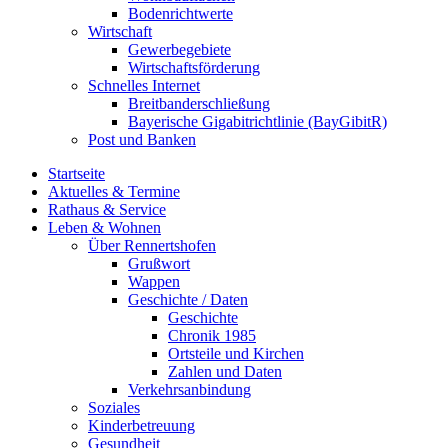
Bodenrichtwerte
Wirtschaft
Gewerbegebiete
Wirtschaftsförderung
Schnelles Internet
Breitbanderschließung
Bayerische Gigabitrichtlinie (BayGibitR)
Post und Banken
Startseite
Aktuelles & Termine
Rathaus & Service
Leben & Wohnen
Über Rennertshofen
Grußwort
Wappen
Geschichte / Daten
Geschichte
Chronik 1985
Ortsteile und Kirchen
Zahlen und Daten
Verkehrsanbindung
Soziales
Kinderbetreuung
Gesundheit