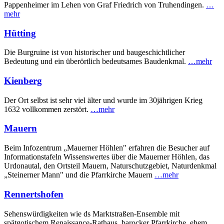
Pappenheimer im Lehen von Graf Friedrich von Truhendingen.
…
mehr
Hütting
Die Burgruine ist von historischer und baugeschichtlicher
Bedeutung und ein überörtlich bedeutsames Baudenkmal.
…mehr
Kienberg
Der Ort selbst ist sehr viel älter und wurde im 30jährigen Krieg
1632 vollkommen zerstört.
…mehr
Mauern
Beim Infozentrum „Mauerner Höhlen" erfahren die Besucher auf
Informationstafeln Wissenswertes über die Mauerner Höhlen, das
Urdonautal, den Ortsteil Mauern, Naturschutzgebiet, Naturdenkmal
„Steinerner Mann" und die Pfarrkirche Mauern
…mehr
Rennertshofen
Sehenswürdigkeiten wie ds Marktstraßen-Ensemble mit
spätgotischem Renais­sance-Rat­haus, barocker Pfarrkirche, ehem.