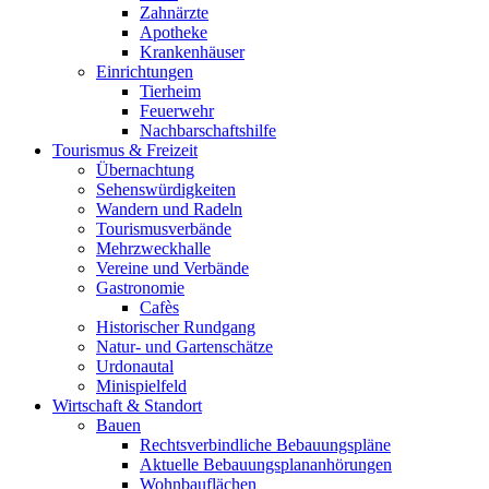
Zahnärzte
Apotheke
Krankenhäuser
Einrichtungen
Tierheim
Feuerwehr
Nachbarschaftshilfe
Tourismus & Freizeit
Übernachtung
Sehenswürdigkeiten
Wandern und Radeln
Tourismusverbände
Mehrzweckhalle
Vereine und Verbände
Gastronomie
Cafès
Historischer Rundgang
Natur- und Gartenschätze
Urdonautal
Minispielfeld
Wirtschaft & Standort
Bauen
Rechtsverbindliche Bebauungspläne
Aktuelle Bebauungsplananhörungen
Wohnbauflächen