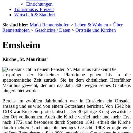
Einrichtungen
Tourismus & Freizeit
Wirtschaft & Standort
Sie sind hier:
Markt Rennertshofen
>
Leben & Wohnen
>
Über
Rennertshofen
>
Geschichte / Daten
>
Ortsteile und Kirchen
Emskeim
Kirche „St. Mauritius"
Die
Ursprünge der Emskeimer Pfarrkirche gehen bis in die
spätromanische Zeit zurück. Sie ist dem christlichen Heerführer
Mauritius geweiht, der um das Jahr 300 wegen seines Glaubens
hingerichtet wurde.
Bereits im zwölften Jahrhundert war in Emskeim ein Ortsadel
ansässig und es wird von einem Gotteshaus berichtet. Von 1542 bis
1618 war Emskeim protestantisch. Der 30-jährige Krieg verwüstete
den Ort vollkommen. Auch die Kirche verfiel mehr und mehr. Erst
nach 1772, und besonders durch Spenden 1891, erhielt die Kirche
durch mehrere Umbauten ihr heutiges Gesicht. 1908 erfolgte eine
größere Renovierung. Seit 2001 erstrahlt das Gotteshaus in neuem