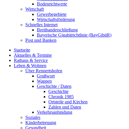
Bodenrichtwerte
Wirtschaft
Gewerbegebiete
Wirtschaftsförderung
Schnelles Internet
Breitbanderschließung
Bayerische Gigabitrichtlinie (BayGibitR)
Post und Banken
Startseite
Aktuelles & Termine
Rathaus & Service
Leben & Wohnen
Über Rennertshofen
Grußwort
Wappen
Geschichte / Daten
Geschichte
Chronik 1985
Ortsteile und Kirchen
Zahlen und Daten
Verkehrsanbindung
Soziales
Kinderbetreuung
Gesundheit