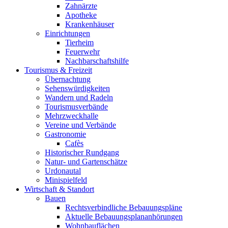
Zahnärzte
Apotheke
Krankenhäuser
Einrichtungen
Tierheim
Feuerwehr
Nachbarschaftshilfe
Tourismus & Freizeit
Übernachtung
Sehenswürdigkeiten
Wandern und Radeln
Tourismusverbände
Mehrzweckhalle
Vereine und Verbände
Gastronomie
Cafès
Historischer Rundgang
Natur- und Gartenschätze
Urdonautal
Minispielfeld
Wirtschaft & Standort
Bauen
Rechtsverbindliche Bebauungspläne
Aktuelle Bebauungsplananhörungen
Wohnbauflächen