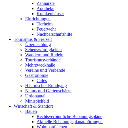
Zahnärzte
Apotheke
Krankenhäuser
Einrichtungen
Tierheim
Feuerwehr
Nachbarschaftshilfe
Tourismus & Freizeit
Übernachtung
Sehenswürdigkeiten
Wandern und Radeln
Tourismusverbände
Mehrzweckhalle
Vereine und Verbände
Gastronomie
Cafès
Historischer Rundgang
Natur- und Gartenschätze
Urdonautal
Minispielfeld
Wirtschaft & Standort
Bauen
Rechtsverbindliche Bebauungspläne
Aktuelle Bebauungsplananhörungen
Wohnbauflächen