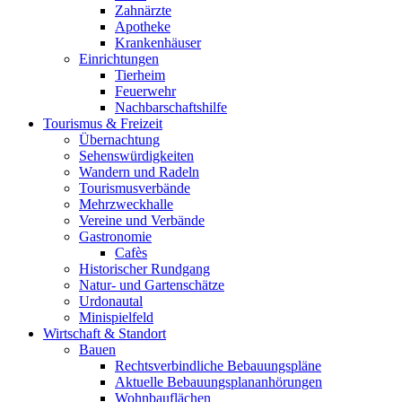
Zahnärzte
Apotheke
Krankenhäuser
Einrichtungen
Tierheim
Feuerwehr
Nachbarschaftshilfe
Tourismus & Freizeit
Übernachtung
Sehenswürdigkeiten
Wandern und Radeln
Tourismusverbände
Mehrzweckhalle
Vereine und Verbände
Gastronomie
Cafès
Historischer Rundgang
Natur- und Gartenschätze
Urdonautal
Minispielfeld
Wirtschaft & Standort
Bauen
Rechtsverbindliche Bebauungspläne
Aktuelle Bebauungsplananhörungen
Wohnbauflächen