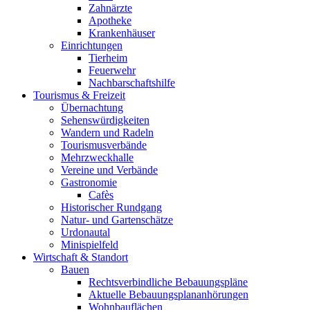
Zahnärzte
Apotheke
Krankenhäuser
Einrichtungen
Tierheim
Feuerwehr
Nachbarschaftshilfe
Tourismus & Freizeit
Übernachtung
Sehenswürdigkeiten
Wandern und Radeln
Tourismusverbände
Mehrzweckhalle
Vereine und Verbände
Gastronomie
Cafès
Historischer Rundgang
Natur- und Gartenschätze
Urdonautal
Minispielfeld
Wirtschaft & Standort
Bauen
Rechtsverbindliche Bebauungspläne
Aktuelle Bebauungsplananhörungen
Wohnbauflächen