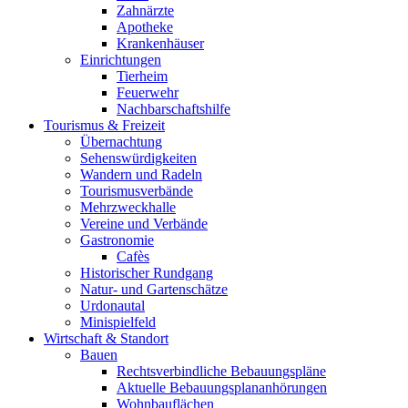
Zahnärzte
Apotheke
Krankenhäuser
Einrichtungen
Tierheim
Feuerwehr
Nachbarschaftshilfe
Tourismus & Freizeit
Übernachtung
Sehenswürdigkeiten
Wandern und Radeln
Tourismusverbände
Mehrzweckhalle
Vereine und Verbände
Gastronomie
Cafès
Historischer Rundgang
Natur- und Gartenschätze
Urdonautal
Minispielfeld
Wirtschaft & Standort
Bauen
Rechtsverbindliche Bebauungspläne
Aktuelle Bebauungsplananhörungen
Wohnbauflächen