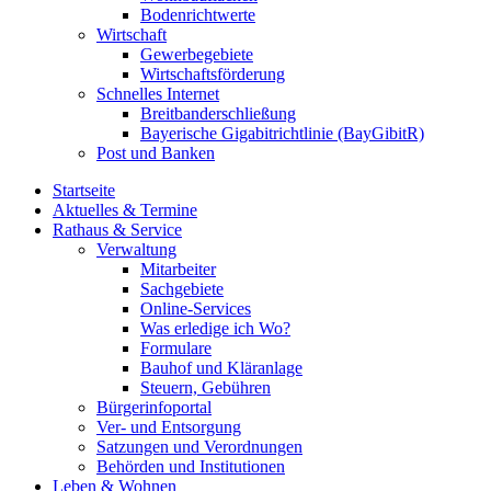
Bodenrichtwerte
Wirtschaft
Gewerbegebiete
Wirtschaftsförderung
Schnelles Internet
Breitbanderschließung
Bayerische Gigabitrichtlinie (BayGibitR)
Post und Banken
Startseite
Aktuelles & Termine
Rathaus & Service
Verwaltung
Mitarbeiter
Sachgebiete
Online-Services
Was erledige ich Wo?
Formulare
Bauhof und Kläranlage
Steuern, Gebühren
Bürgerinfoportal
Ver- und Entsorgung
Satzungen und Verordnungen
Behörden und Institutionen
Leben & Wohnen