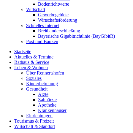
Bodenrichtwerte
Wirtschaft
Gewerbegebiete
Wirtschaftsförderung
Schnelles Internet
Breitbanderschließung
Bayerische Gigabitrichtlinie (BayGibitR)
Post und Banken
Startseite
Aktuelles & Termine
Rathaus & Service
Leben & Wohnen
Über Rennertshofen
Soziales
Kinderbetreuung
Gesundheit
Ärzte
Zahnärzte
Apotheke
Krankenhäuser
Einrichtungen
Tourismus & Freizeit
Wirtschaft & Standort