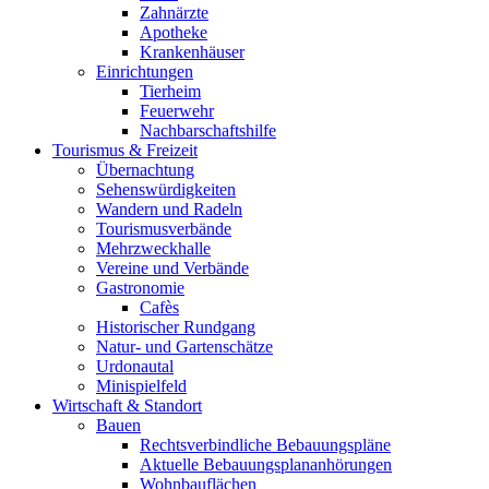
Zahnärzte
Apotheke
Krankenhäuser
Einrichtungen
Tierheim
Feuerwehr
Nachbarschaftshilfe
Tourismus & Freizeit
Übernachtung
Sehenswürdigkeiten
Wandern und Radeln
Tourismusverbände
Mehrzweckhalle
Vereine und Verbände
Gastronomie
Cafès
Historischer Rundgang
Natur- und Gartenschätze
Urdonautal
Minispielfeld
Wirtschaft & Standort
Bauen
Rechtsverbindliche Bebauungspläne
Aktuelle Bebauungsplananhörungen
Wohnbauflächen