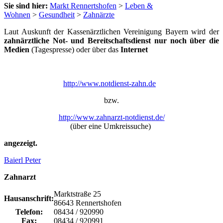
Sie sind hier:
Markt Rennertshofen
>
Leben &
Wohnen
>
Gesundheit
>
Zahnärzte
Laut Auskunft der Kassenärztlichen Vereinigung Bayern wird der
zahnärztliche Not- und Bereitschaftsdienst
nur noch über die
Medien
(Tagespresse) oder über das
Internet
http://www.notdienst-zahn.de
bzw.
http://www.zahnarzt-notdienst.de/
(über eine Umkreissuche)
angezeigt.
Baierl Peter
Zahnarzt
Marktstraße 25
Hausanschrift:
86643 Rennertshofen
Telefon:
08434 / 920990
Fax:
08434 / 920991