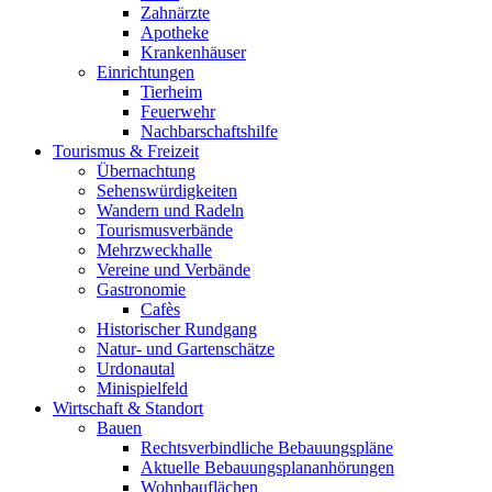
Zahnärzte
Apotheke
Krankenhäuser
Einrichtungen
Tierheim
Feuerwehr
Nachbarschaftshilfe
Tourismus & Freizeit
Übernachtung
Sehenswürdigkeiten
Wandern und Radeln
Tourismusverbände
Mehrzweckhalle
Vereine und Verbände
Gastronomie
Cafès
Historischer Rundgang
Natur- und Gartenschätze
Urdonautal
Minispielfeld
Wirtschaft & Standort
Bauen
Rechtsverbindliche Bebauungspläne
Aktuelle Bebauungsplananhörungen
Wohnbauflächen