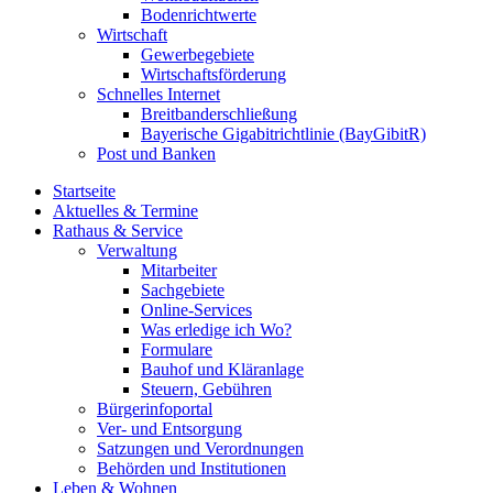
Bodenrichtwerte
Wirtschaft
Gewerbegebiete
Wirtschaftsförderung
Schnelles Internet
Breitbanderschließung
Bayerische Gigabitrichtlinie (BayGibitR)
Post und Banken
Startseite
Aktuelles & Termine
Rathaus & Service
Verwaltung
Mitarbeiter
Sachgebiete
Online-Services
Was erledige ich Wo?
Formulare
Bauhof und Kläranlage
Steuern, Gebühren
Bürgerinfoportal
Ver- und Entsorgung
Satzungen und Verordnungen
Behörden und Institutionen
Leben & Wohnen